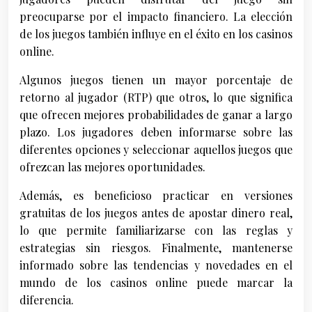
preocuparse por el impacto financiero. La elección
de los juegos también influye en el éxito en los casinos
online.
Algunos juegos tienen un mayor porcentaje de
retorno al jugador (RTP) que otros, lo que significa
que ofrecen mejores probabilidades de ganar a largo
plazo. Los jugadores deben informarse sobre las
diferentes opciones y seleccionar aquellos juegos que
ofrezcan las mejores oportunidades.
Además, es beneficioso practicar en versiones
gratuitas de los juegos antes de apostar dinero real,
lo que permite familiarizarse con las reglas y
estrategias sin riesgos. Finalmente, mantenerse
informado sobre las tendencias y novedades en el
mundo de los casinos online puede marcar la
diferencia.