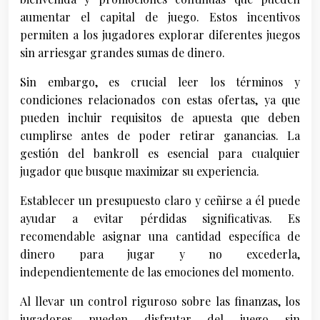
aumentar el capital de juego. Estos incentivos
permiten a los jugadores explorar diferentes juegos
sin arriesgar grandes sumas de dinero.
Sin embargo, es crucial leer los términos y
condiciones relacionados con estas ofertas, ya que
pueden incluir requisitos de apuesta que deben
cumplirse antes de poder retirar ganancias. La
gestión del bankroll es esencial para cualquier
jugador que busque maximizar su experiencia.
Establecer un presupuesto claro y ceñirse a él puede
ayudar a evitar pérdidas significativas. Es
recomendable asignar una cantidad específica de
dinero para jugar y no excederla,
independientemente de las emociones del momento.
Al llevar un control riguroso sobre las finanzas, los
jugadores pueden disfrutar del juego sin