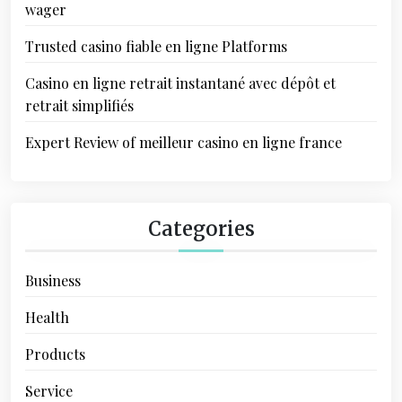
n
wager
Trusted casino fiable en ligne Platforms
Casino en ligne retrait instantané avec dépôt et
retrait simplifiés
Expert Review of meilleur casino en ligne france
Categories
Business
Health
Products
Service