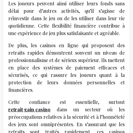
Les joueurs peuvent ainsi utiliser leurs fonds sans
délai pour d’autres activités, qu’il s’agisse de
réinvestir dans le jeu ou de les utiliser dans leur vie
quotidienne. Cette flexibilité financière contribue à
une expérience de jeu plus satisfaisante et agréable.
De plus, les casinos en ligne qui proposent des
retraits rapides démontrent souvent un niveau de
professionnalisme et de sérieux supérieur. Ils mettent
en place des systèmes de paiement efficaces et
sécurisés, ce qui rassure les joueurs quant à la
protection de leurs données personnelles et
financières.
Cette confiance est essentielle, surtout
retrait gain casino
dans un secteur où les
préoccupations relatives à la sécurité et à l’honnêteté
des jeux sont omniprésentes. En s’assurant que les
retraits sont traités rapidement, ces casinos