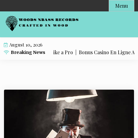
S
Menu
k
i
p
t
o
August 10, 2026
c
sino fiable en ligne Like a Pro |
Bonus Casino En Ligne Avec
Breaking News
o
n
t
e
n
t