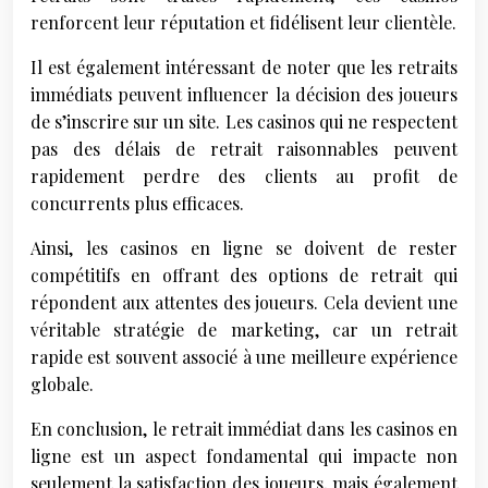
renforcent leur réputation et fidélisent leur clientèle.
Il est également intéressant de noter que les retraits
immédiats peuvent influencer la décision des joueurs
de s’inscrire sur un site. Les casinos qui ne respectent
pas des délais de retrait raisonnables peuvent
rapidement perdre des clients au profit de
concurrents plus efficaces.
Ainsi, les casinos en ligne se doivent de rester
compétitifs en offrant des options de retrait qui
répondent aux attentes des joueurs. Cela devient une
véritable stratégie de marketing, car un retrait
rapide est souvent associé à une meilleure expérience
globale.
En conclusion, le retrait immédiat dans les casinos en
ligne est un aspect fondamental qui impacte non
seulement la satisfaction des joueurs, mais également