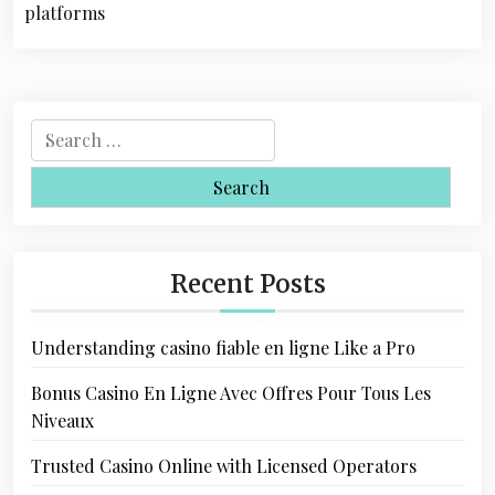
platforms
t
n
a
S
v
e
i
a
r
g
c
a
h
Recent Posts
f
t
o
i
Understanding casino fiable en ligne Like a Pro
r
o
:
Bonus Casino En Ligne Avec Offres Pour Tous Les
n
Niveaux
Trusted Casino Online with Licensed Operators