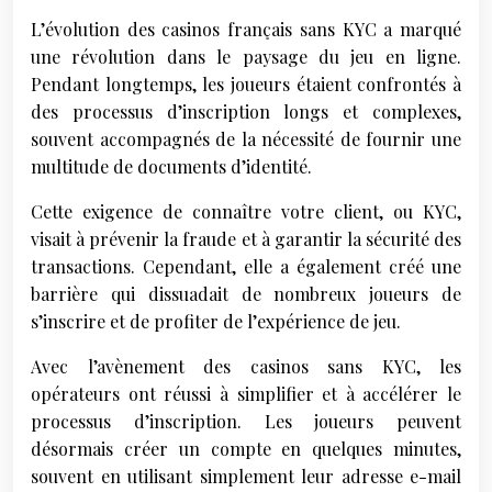
L’évolution des casinos français sans KYC a marqué
une révolution dans le paysage du jeu en ligne.
Pendant longtemps, les joueurs étaient confrontés à
des processus d’inscription longs et complexes,
souvent accompagnés de la nécessité de fournir une
multitude de documents d’identité.
Cette exigence de connaître votre client, ou KYC,
visait à prévenir la fraude et à garantir la sécurité des
transactions. Cependant, elle a également créé une
barrière qui dissuadait de nombreux joueurs de
s’inscrire et de profiter de l’expérience de jeu.
Avec l’avènement des casinos sans KYC, les
opérateurs ont réussi à simplifier et à accélérer le
processus d’inscription. Les joueurs peuvent
désormais créer un compte en quelques minutes,
souvent en utilisant simplement leur adresse e-mail