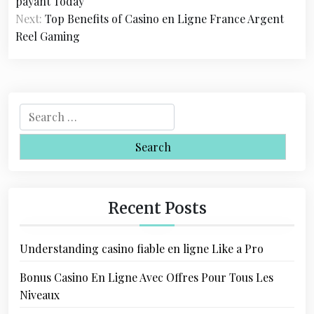
payant Today
s
Next:
Top Benefits of Casino en Ligne France Argent
Reel Gaming
t
n
a
S
v
e
i
a
r
g
c
a
h
Recent Posts
f
t
o
i
Understanding casino fiable en ligne Like a Pro
r
o
:
Bonus Casino En Ligne Avec Offres Pour Tous Les
n
Niveaux