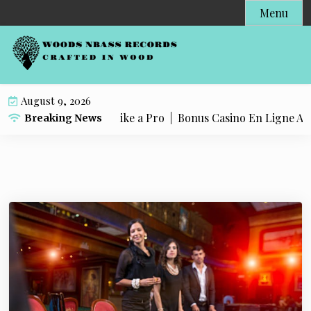
S
Menu
k
i
p
t
o
August 9, 2026
c
ino fiable en ligne Like a Pro |
Bonus Casino En Ligne Avec 
Breaking News
o
n
t
e
n
t