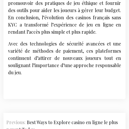
promouvoir des pratiques de jeu éthique et fournir
des outils pour aider les joueurs à gérer leur budget.
En conclusion, l’évolution des casinos français sans
KYC a transformé l’expérience de jeu en ligne en
rendant l’accès plus simple et plus rapide.
Avec des technologies de sécurité avancées et une
variété de méthodes de paiement, ces plateformes
continuent d’attirer de nouveaux joueurs tout en
soulignant l’importance d’une approche responsable
du jeu.
P
Previous:
Best Ways to Explore casino en ligne le plus
o