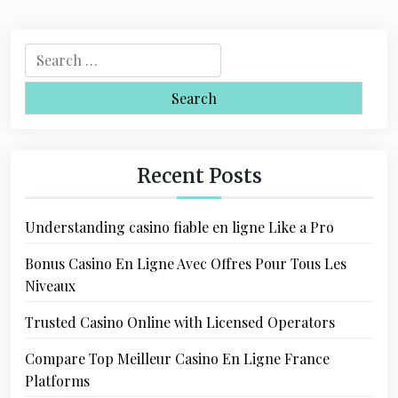
n
a
S
e
v
a
i
r
c
g
h
Recent Posts
a
f
o
t
Understanding casino fiable en ligne Like a Pro
r
i
:
Bonus Casino En Ligne Avec Offres Pour Tous Les
o
Niveaux
n
Trusted Casino Online with Licensed Operators
Compare Top Meilleur Casino En Ligne France
Platforms