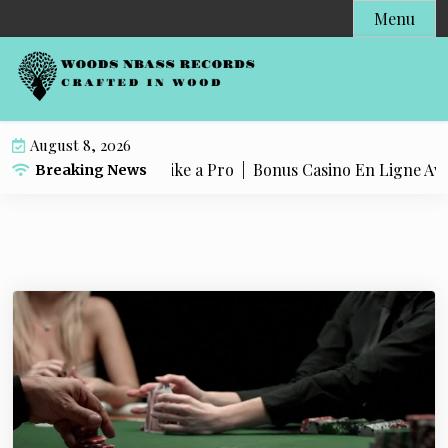
S
Menu
k
i
p
t
o
August 8, 2026
c
ino fiable en ligne Like a Pro |
Bonus Casino En Ligne Avec 
Breaking News
o
n
t
e
n
t