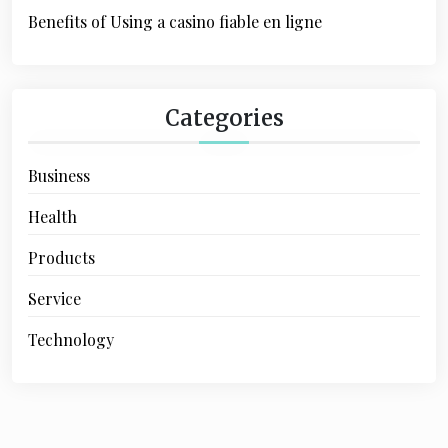
Benefits of Using a casino fiable en ligne
Categories
Business
Health
Products
Service
Technology