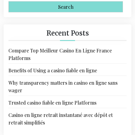
v
a
i
r
c
g
h
Recent Posts
a
f
o
t
Compare Top Meilleur Casino En Ligne France
r
i
Platforms
:
o
Benefits of Using a casino fiable en ligne
n
Why transparency matters in casino en ligne sans
wager
Trusted casino fiable en ligne Platforms
Casino en ligne retrait instantané avec dépôt et
retrait simplifiés