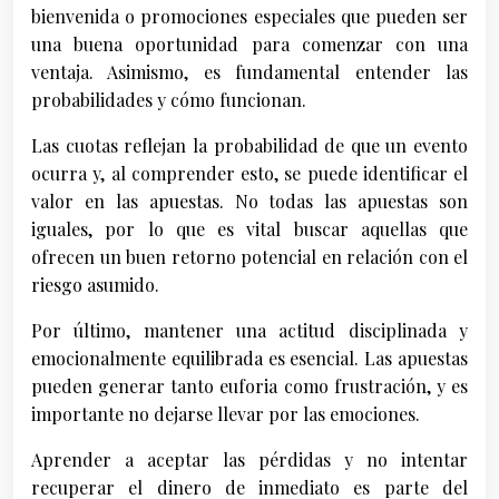
bienvenida o promociones especiales que pueden ser
una buena oportunidad para comenzar con una
ventaja. Asimismo, es fundamental entender las
probabilidades y cómo funcionan.
Las cuotas reflejan la probabilidad de que un evento
ocurra y, al comprender esto, se puede identificar el
valor en las apuestas. No todas las apuestas son
iguales, por lo que es vital buscar aquellas que
ofrecen un buen retorno potencial en relación con el
riesgo asumido.
Por último, mantener una actitud disciplinada y
emocionalmente equilibrada es esencial. Las apuestas
pueden generar tanto euforia como frustración, y es
importante no dejarse llevar por las emociones.
Aprender a aceptar las pérdidas y no intentar
recuperar el dinero de inmediato es parte del