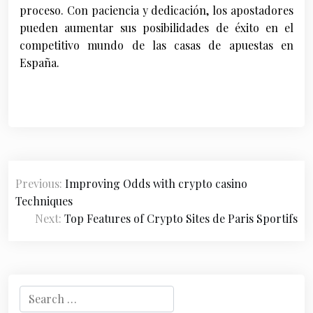
proceso. Con paciencia y dedicación, los apostadores
pueden aumentar sus posibilidades de éxito en el
competitivo mundo de las casas de apuestas en
España.
P
Previous:
Improving Odds with crypto casino
o
Techniques
s
Next:
Top Features of Crypto Sites de Paris Sportifs
t
n
a
S
e