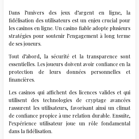
Dans l’univers des jeux d’argent en ligne, la
fidélisation des utilisateurs est un enjeu crucial pour
les casinos en ligne. Un casino fiable adopte plusieurs
stratégies pour soutenir l’engagement à long terme
de ses joueurs.
Tout d’abord, la sécurité et la transparence sont
essentielles. Les joueurs doivent avoir confiance en la
protection de leurs données personnelles et
financières.
Les casinos qui affichent des licences valides et qui
utilisent des technologies de cryptage avancées
rassurent les utilisateurs, favorisant ainsi un climat
de confiance propice à une relation durable. Ensuite,
l’expérience utilisateur joue un rôle fondamental
dans la fidélisation.