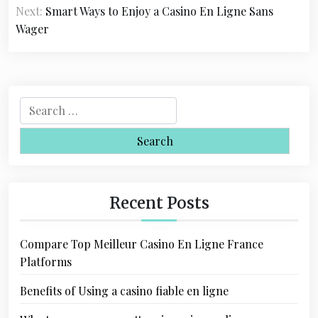
s
Next:
Smart Ways to Enjoy a Casino En Ligne Sans
Wager
t
n
a
S
v
e
i
a
r
g
c
a
h
Recent Posts
f
t
o
i
Compare Top Meilleur Casino En Ligne France
r
Platforms
o
:
n
Benefits of Using a casino fiable en ligne