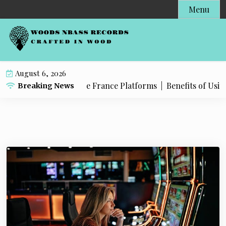
S
Menu
k
i
p
t
o
August 6, 2026
c
lleur Casino En Ligne France Platforms |
Benefits of Using 
Breaking News
o
n
t
e
n
t