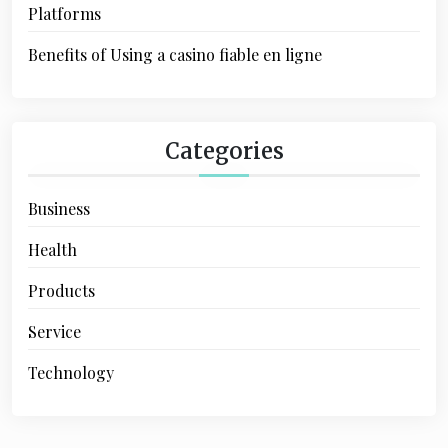
Platforms
Benefits of Using a casino fiable en ligne
Categories
Business
Health
Products
Service
Technology