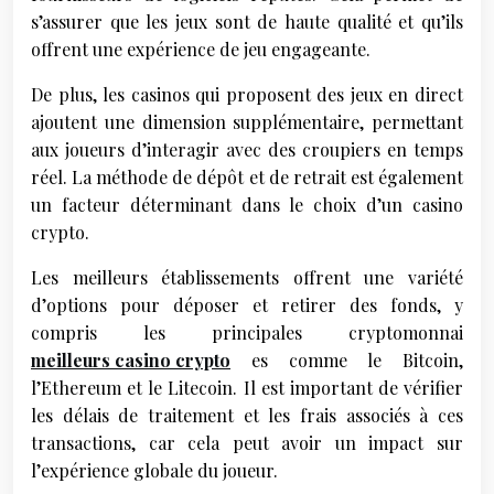
s’assurer que les jeux sont de haute qualité et qu’ils
offrent une expérience de jeu engageante.
De plus, les casinos qui proposent des jeux en direct
ajoutent une dimension supplémentaire, permettant
aux joueurs d’interagir avec des croupiers en temps
réel. La méthode de dépôt et de retrait est également
un facteur déterminant dans le choix d’un casino
crypto.
Les meilleurs établissements offrent une variété
d’options pour déposer et retirer des fonds, y
compris les principales cryptomonnai
meilleurs casino crypto
es comme le Bitcoin,
l’Ethereum et le Litecoin. Il est important de vérifier
les délais de traitement et les frais associés à ces
transactions, car cela peut avoir un impact sur
l’expérience globale du joueur.