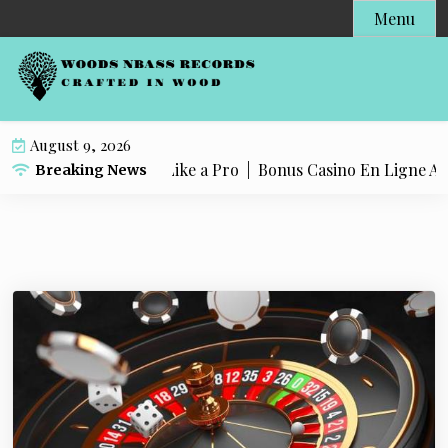
S
Menu
k
i
p
t
o
August 9, 2026
c
sino fiable en ligne Like a Pro |
Bonus Casino En Ligne Avec
Breaking News
o
n
t
e
n
t