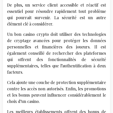
De plus, un service client accessible et réactif est
essentiel pour résoudre rapidement tout problème
qui pourrait survenir. La sécurité est un autre
élément clé à considérer.
Un bon casino crypto doit utiliser des technologies
de cryptage avancées pour protéger les données
personnelles et financières des joueurs. Il est
également conseillé de rechercher des plateformes
qui offrent des fonctionnalités de sécurité
supplémentaires, telles que l’authentification à deux
facteurs.
Cela ajoute une couche de protection supplémentaire
contre les accès non autorisés. Enfin, les promotions
et les bonus peuvent influencer considérablement le
choix d’un casino.
Les meilleurs établissements offrent des bonus de