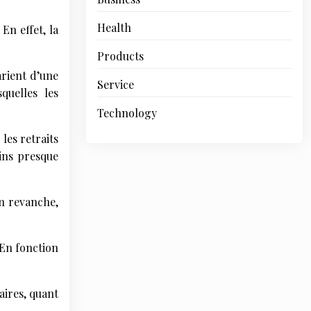
Health
En effet, la
Products
arient d’une
Service
quelles les
Technology
 les retraits
ains presque
En revanche,
 En fonction
aires, quant