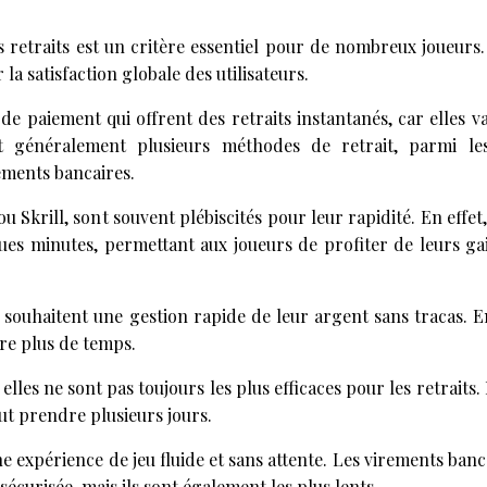
s retraits est un critère essentiel pour de nombreux joueurs. 
la satisfaction globale des utilisateurs.
de paiement qui offrent des retraits instantanés, car elles v
t généralement plusieurs méthodes de retrait, parmi les
rements bancaires.
u Skrill, sont souvent plébiscités pour leur rapidité. En effet,
ques minutes, permettant aux joueurs de profiter de leurs g
 souhaitent une gestion rapide de leur argent sans tracas. 
dre plus de temps.
lles ne sont pas toujours les plus efficaces pour les retraits.
ut prendre plusieurs jours.
e expérience de jeu fluide et sans attente. Les virements banc
écurisée, mais ils sont également les plus lents.