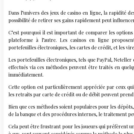
Dans l’univers des jeux de casino en ligne, la rapidité de
possibilité de retirer ses gains rapidement peut influencer 
C’est pourquoi il est important de comparer les options 
plateforme à l’autre. Les casinos en ligne proposen
portefeuilles électroniques, les cartes de crédit, et les vi
Les portefeuilles électroniques, tels que PayPal, Neteller o
effectués via ces méthodes peuvent être traités en quel
immédiatement.
Cette option est particulièrement appréciée par ceux qui
les retraits par carte de crédit ou de débit peuvent pren
Bien que ces méthodes soient populaires pour les dépôts, e
de la banque et des procédures internes, le traitement pe
Cela peut être frustrant pour les joueurs qui préfèrent un
à eux, sont souvent considérés comme la méthode la plus s