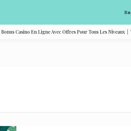
Bu
nus Casino En Ligne Avec Offres Pour Tous Les Niveaux |
Tr