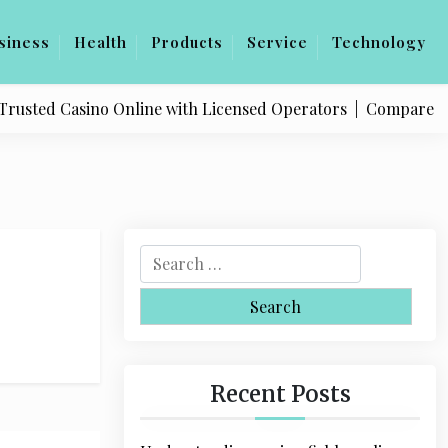
siness
Health
Products
Service
Technology
usted Casino Online with Licensed Operators |
Compare Top 
S
e
a
r
c
h
Recent Posts
f
o