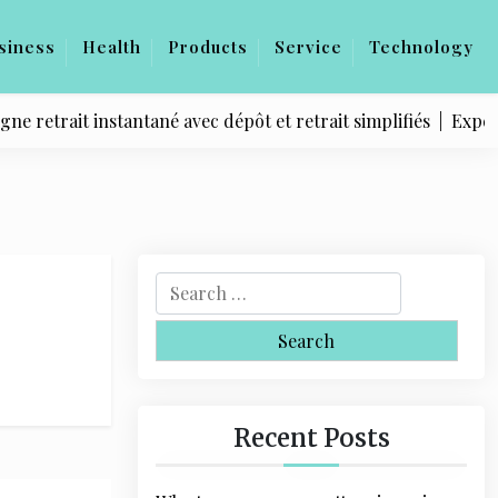
siness
Health
Products
Service
Technology
ne retrait instantané avec dépôt et retrait simplifiés |
Expert 
S
e
a
r
c
h
Recent Posts
f
o