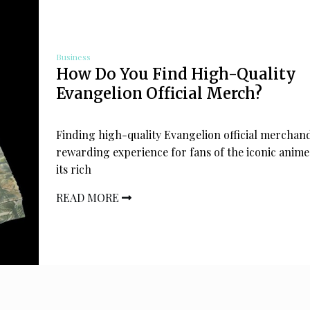
Business
How Do You Find High-Quality
Evangelion Official Merch?
Finding high-quality Evangelion official merchand
rewarding experience for fans of the iconic anime 
its rich
READ MORE