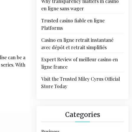
Why transparency matters in casino
r
en ligne sans wager
:
Trusted casino fiable en ligne
Platforms
Casino en ligne retrait instantané
avec dépôt et retrait simplifiés
ise can be a
Expert Review of meilleur casino en
series. With
ligne france
Visit the Trusted Miley Cyrus Official
Store Today
Categories
Business