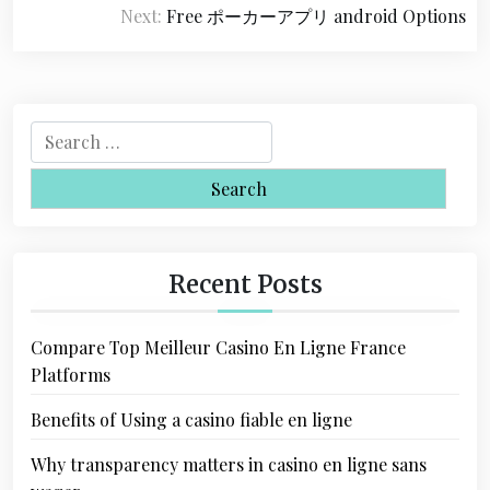
s
Next:
Free ポーカーアプリ android Options
t
n
a
S
e
v
a
i
r
c
g
h
Recent Posts
a
f
o
t
Compare Top Meilleur Casino En Ligne France
r
i
Platforms
:
o
Benefits of Using a casino fiable en ligne
n
Why transparency matters in casino en ligne sans