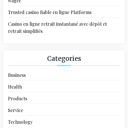
wager
Trusted casino fiable en ligne Platforms
Casino en ligne retrait instantané avec dépôt et
retrait simplifiés
Categories
Business
Health
Products
Service
Technology